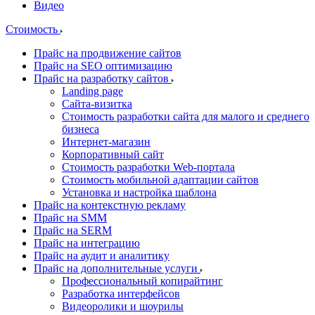
Видео
Стоимость
Прайс на продвижение сайтов
Прайс на SEO оптимизацию
Прайс на разработку сайтов
Landing page
Cайта-визитка
Стоимость разработки сайта для малого и среднего
бизнеса
Интернет-магазин
Корпоративный сайт
Стоимость разработки Web-портала
Стоимость мобильной адаптации сайтов
Установка и настройка шаблона
Прайс на контекстную рекламу
Прайс на SMM
Прайс на SERM
Прайс на интеграцию
Прайс на аудит и аналитику
Прайс на дополнительные услуги
Профессиональный копирайтинг
Разработка интерфейсов
Видеоролики и шоурилы