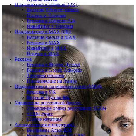
Продвижение в Telegram (PR)
Ведение Telegram канала
Посевы в Telegram
Реклама в Telegram Ads
Инвайтинг в Telegram
Продвижение в MAX (PR)
Ведение канала в MAX
Реклама в MAX
Инвайтинг в MAX
Посевы в MAX
Реклама
Реклама в Яндекс Директ
Реклама в Google Adwords
Тизерная реклама
Продвижение на Авито
Продвижение в социальных сетях (SMM)
Реклама в VK
Ведение группы ВК
Управление репутацией бренда
Управление общей репутацией SERM
SERM аудит
Снятие негатива
Автоматизация и поддержка
Внедрение AmoCRM
Внедрение Битрикс24 CRM