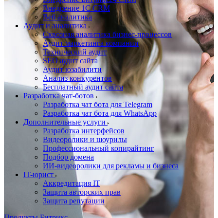
Внедрение 1C CRM
Веб аналитика
Аудит и аналитика
Сквозная аналитика бизнес-процессов
Аудит маркетинга компании
Технический аудит
SEO аудит сайта
Аудит юзабилити
Анализ конкурентов
Бесплатный аудит сайта
Разработка чат-ботов
Разработка чат бота для Telegram
Разработка чат бота для WhatsApp
Дополнительные услуги
Разработка интерфейсов
Видеоролики и шоурилы
Профессиональный копирайтинг
Подбор домена
ИИ-видеоролики для рекламы и бизнеса
IT-юрист
Аккредитация IT
Защита авторских прав
Защита репутации
Продукты Битрикс