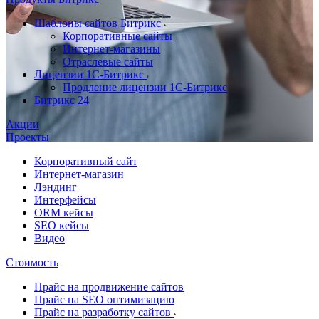
Шаблоны сайтов Битрикс
Корпоративные сайты
Интернет-магазины
Отраслевые сайты
Лицензии 1С-Битрикс
Продление лицензии 1С-Битрикс
Битрикс 24
Акции
Проекты
Корпоративный сайт
Интернет-магазин
Лэндинг
Интерфейсы
ORM кейсы
SEO кейсы
Видео
Стоимость
Прайс на продвижение сайтов
Прайс на SEO оптимизацию
Прайс на разработку сайтов