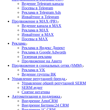
Ведение Telegram канала
Посевы в Telegram
Реклама в Telegram Ads
Инвайтинг в Telegram
Продвижение в MAX (PR)
Ведение канала в MAX
Реклама в MAX
Инвайтинг в MAX
Посевы в MAX
Реклама
Реклама в Яндекс Директ
Реклама в Google Adwords
Тизерная реклама
Продвижение на Авито
Продвижение в социальных сетях (SMM)
Реклама в VK
Ведение группы ВК
Управление репутацией бренда
Управление общей репутацией SERM
SERM аудит
Снятие негатива
Автоматизация и поддержка
Внедрение AmoCRM
Внедрение Битрикс24 CRM
Внедрение 1C CRM